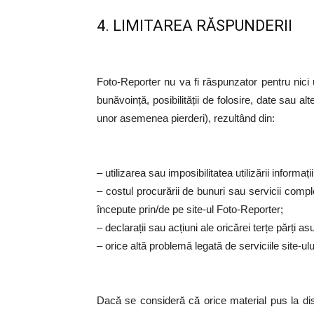
4. LIMITAREA RĂSPUNDERII
Foto-Reporter nu va fi răspunzator pentru nici un
bunăvoință, posibilității de folosire, date sau a
unor asemenea pierderi), rezultând din:
– utilizarea sau imposibilitatea utilizării informațiil
– costul procurării de bunuri sau servicii comple
începute prin/de pe site-ul Foto-Reporter;
– declarații sau acțiuni ale oricărei terțe părți asu
– orice altă problemă legată de serviciile site-ulu
Dacă se consideră că orice material pus la dispo