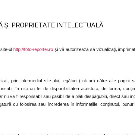
Ă ȘI PROPRIETATE INTELECTUALĂ
 site-ul
http://foto-reporter.ro
și vă autorizează să vizualizați, imprimați
izat, prin intermediul site-ului, legături (link-uri) către alte pag
sabil în nici un fel de disponibilitatea acestora, de forma, conțin
er nu va fi responsabil sau pasibil de a plăti despăgubiri, direct sau 
ură cu folosirea sau încrederea în informațiile, conținutul, bunurile