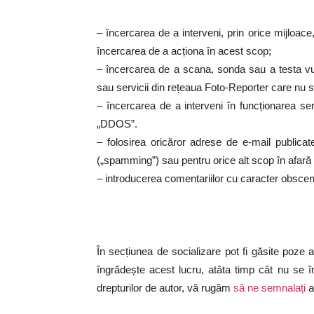
– încercarea de a interveni, prin orice mijloace,
încercarea de a acționa în acest scop;
– încercarea de a scana, sonda sau a testa vul
sau servicii din rețeaua Foto-Reporter care nu su
– încercarea de a interveni în funcționarea ser
„DDOS”.
– folosirea oricăror adrese de e-mail publicate
(„spamming”) sau pentru orice alt scop în afară d
– introducerea comentariilor cu caracter obscen 
În secțiunea de socializare pot fi găsite poze a
îngrădește acest lucru, atâta timp cât nu se în
drepturilor de autor, vă rugăm
să ne semnalați
a