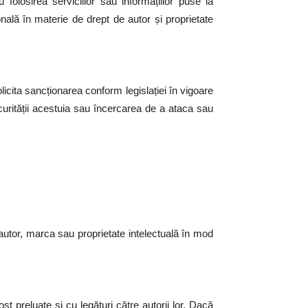
folosirea serviciilor sau informațiilor puse la
nală în materie de drept de autor și proprietate
licita sancționarea conform legislației în vigoare
curității acestuia sau încercarea de a ataca sau
 autor, marca sau proprietate intelectuală în mod
st preluate și cu legături către autorii lor. Dacă