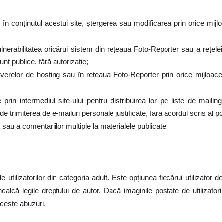
 în conținutul acestui site, ștergerea sau modificarea prin orice mijlo
nerabilitatea oricărui sistem din rețeaua Foto-Reporter sau a rețel
nt publice, fără autorizație;
verelor de hosting sau în rețeaua Foto-Reporter prin orice mijloace
 prin intermediul site-ului pentru distribuirea lor pe liste de maili
e trimiterea de e-mailuri personale justificate, fără acordul scris al 
sau a comentariilor multiple la materialele publicate.
le utilizatorilor din categoria adult. Este opțiunea fiecărui utilizato
calcă legile dreptului de autor. Dacă imaginile postate de utilizato
ceste abuzuri.