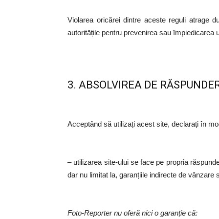
Violarea oricărei dintre aceste reguli atrage
autoritățile pentru prevenirea sau împiedicarea u
3. ABSOLVIREA DE RĂSPUNDE
Acceptând să utilizați acest site, declarați în m
– utilizarea site-ului se face pe propria răspund
dar nu limitat la, garanțiile indirecte de vânzar
Foto-Reporter nu oferă nici o garanție că: