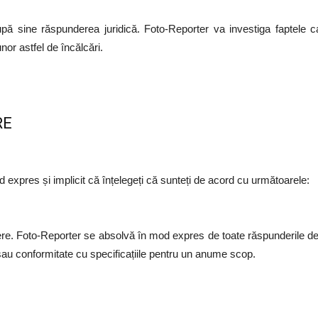
 după sine răspunderea juridică. Foto-Reporter va investiga faptele
nor astfel de încălcări.
RE
od expres și implicit că înțelegeți că sunteți de acord cu următoarele:
ere. Foto-Reporter se absolvă în mod expres de toate răspunderile de o
e sau conformitate cu specificațiile pentru un anume scop.