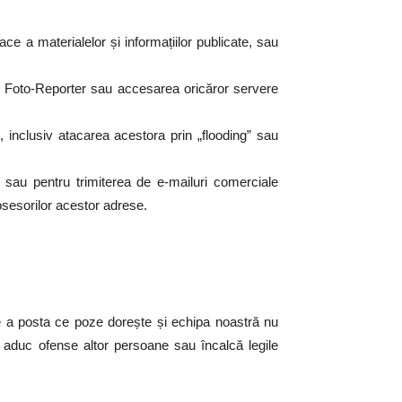
ace a materialelor și informațiilor publicate, sau
ei Foto-Reporter sau accesarea oricăror servere
, inclusiv atacarea acestora prin „flooding” sau
ng sau pentru trimiterea de e-mailuri comerciale
posesorilor acestor adrese.
r de a posta ce poze dorește și echipa noastră nu
ri aduc ofense altor persoane sau încalcă legile