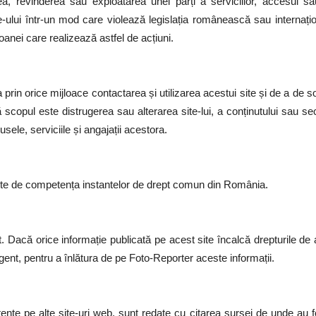
a, revinderea sau exploatarea unei părți a serviciilor, accesul sau 
te-ului într-un mod care violează legislația românească sau internațio
oanei care realizează astfel de acțiuni.
prin orice mijloace contactarea și utilizarea acestui site și de a de so
scopul este distrugerea sau alterarea site-lui, a conținutului sau se
sele, serviciile și angajații acestora.
 este de competența instantelor de drept comun din România.
t. Dacă orice informație publicată pe acest site încalcă drepturile de
ent, pentru a înlătura de pe Foto-Reporter aceste informații.
tente pe alte site-uri web, sunt redate cu citarea sursei de unde au fo