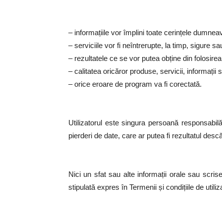
– informațiile vor împlini toate cerințele dumnea
– serviciile vor fi neîntrerupte, la timp, sigure sau
– rezultatele ce se vor putea obține din folosirea 
– calitatea oricăror produse, servicii, informați
– orice eroare de program va fi corectată.
Utilizatorul este singura persoană responsabil
pierderi de date, care ar putea fi rezultatul descăr
Nici un sfat sau alte informații orale sau scrise
stipulată expres în Termenii și condițiile de utiliz