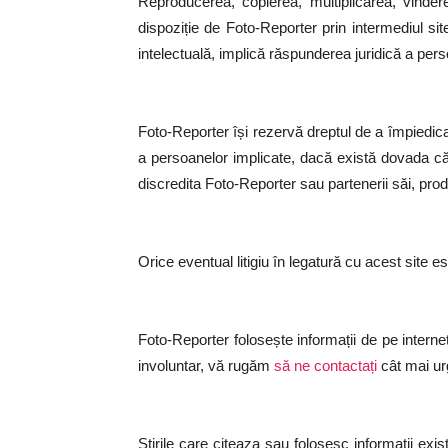
Reproducerea, copierea, multiplicarea, vindere
dispoziție de Foto-Reporter prin intermediul si
intelectuală, implică răspunderea juridică a pers
Foto-Reporter își rezervă dreptul de a împiedica 
a persoanelor implicate, dacă există dovada că 
discredita Foto-Reporter sau partenerii săi, produ
Orice eventual litigiu în legatură cu acest site
Foto-Reporter folosește informații de pe interne
involuntar, vă rugăm
să ne contactați
cât mai urg
Știrile care citeaza sau folosesc informații exis