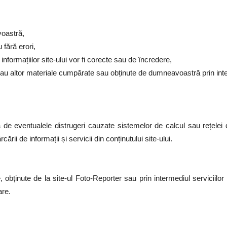
voastră,
 fără erori,
informațiilor site-ului vor fi corecte sau de încredere,
i sau altor materiale cumpărate sau obținute de dumneavoastră prin inter
ă de eventualele distrugeri cauzate sistemelor de calcul sau rețelei
cării de informații și servicii din conținutului site-ului.
, obținute de la site-ul Foto-Reporter sau prin intermediul serviciilor
are.