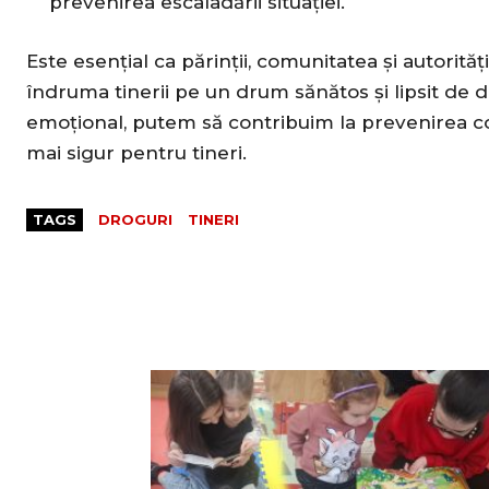
prevenirea escaladării situației.
Este esențial ca părinții, comunitatea și autorită
îndruma tinerii pe un drum sănătos și lipsit de d
emoțional, putem să contribuim la prevenirea con
mai sigur pentru tineri.
TAGS
DROGURI
TINERI