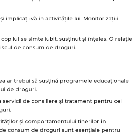
și implicați-vă în activitățile lui. Monitorizați-i
copilul se simte iubit, susținut și înțeles. O relație
 riscul de consum de droguri.
a ar trebui să susțină programele educaționale
ui de droguri.
a servicii de consiliere și tratament pentru cei
uri.
ităților și comportamentului tinerilor în
e de consum de droguri sunt esențiale pentru