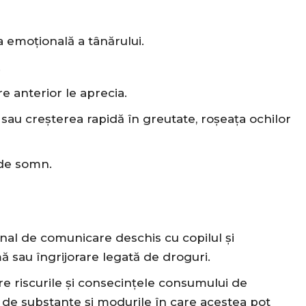
 emoțională a tânărului.
.
re anterior le aprecia.
 sau creșterea rapidă în greutate, roșeața ochilor
 de somn.
anal de comunicare deschis cu copilul și
ă sau îngrijorare legată de droguri.
re riscurile și consecințele consumului de
ri de substanțe și modurile în care acestea pot