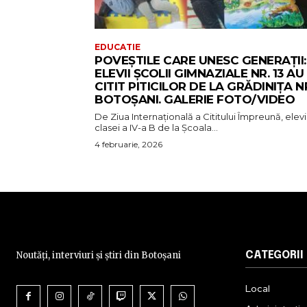
EDUCATIE
POVEȘTILE CARE UNESC GENERAȚII:
ELEVII ȘCOLII GIMNAZIALE NR. 13 AU
CITIT PITICILOR DE LA GRĂDINIȚA NR
BOTOȘANI. GALERIE FOTO/VIDEO
De Ziua Internațională a Cititului Împreună, elevi
clasei a IV-a B de la Școala...
4 februarie, 2026
Noutăți, interviuri și știri din Botoșani
CATEGORII
Local