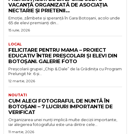
VACANȚĂ ORGANIZATĂ DE ASOCIAȚIA
NECTARIE ȘI PRIETENII....
Emoție, zâmbete și speranță în Gara Botoșani, acolo unde
65 de elevi premianți din...
15 iulie, 2026
LOCAL
FELICITARE PENTRU MAMA – PROIECT
EDUCATIV ÎNTRE PREȘCOLARI ȘI ELEVI DIN
BOTOȘANI. GALERIE FOTO
Preșcolarii grupei „Chip & Dale” de la Grădinița cu Program
Prelungit Nr. 6 și...
12 martie, 2026
NOUTATI
CUM ALEGI FOTOGRAFUL DE NUNTĂ ÎN
BOTOȘANI – 7 LUCRURI IMPORTANTE DE
VERIFICAT
Organizarea unei nunți implică multe decizii importante,
iar alegerea fotografului este una dintre cele...
11 martie, 2026