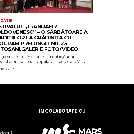
CATIE
STIVALUL „TRANDAFIR
LDOVENESC” – O SĂRBĂTOARE A
ADIȚIILOR LA GRĂDINIȚA CU
OGRAM PRELUNGIT NR. 23
TOȘANI.GALERIE FOTO/VIDEO
iția și talentul micilor artiști botoșăneni,
brate prin dansuri populare la cea de-a VIII-a...
nie, 2025
IN COLABORARE CU
udețul