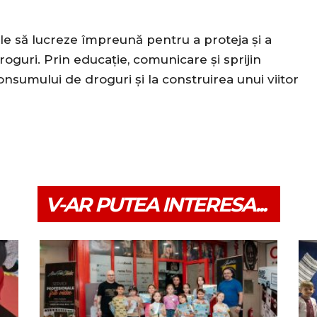
țile să lucreze împreună pentru a proteja și a
roguri. Prin educație, comunicare și sprijin
sumului de droguri și la construirea unui viitor
V-AR PUTEA INTERESA...