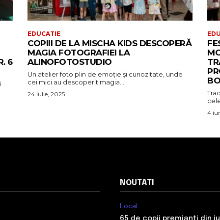
EDUCATIE
EDU
COPIII DE LA MISCHA KIDS DESCOPERĂ
FE
MAGIA FOTOGRAFIEI LA
MO
. 6
ALINOFOTOSTUDIO
TR
PR
Un atelier foto plin de emoție și curiozitate, unde
BO
cei mici au descoperit magia...
i
Trad
24 iulie, 2025
cele
4 iu
NOUTATI
Local
65 de copii premianți din j