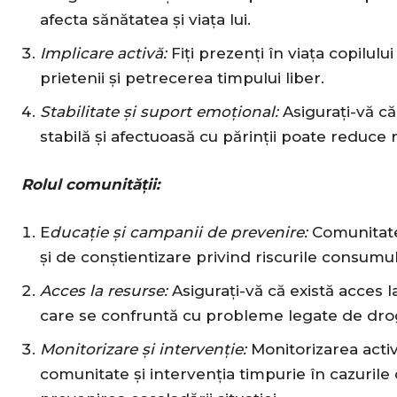
afecta sănătatea și viața lui.
Implicare activă:
Fiți prezenți în viața copilului 
prietenii și petrecerea timpului liber.
Stabilitate și suport emoțional:
Asigurați-vă că 
stabilă și afectuoasă cu părinții poate reduce
Rolul comunității:
E
ducație și campanii de prevenire:
Comunitate
și de conștientizare privind riscurile consumul
Acces la resurse:
Asigurați-vă că există acces l
care se confruntă cu probleme legate de drog
Monitorizare și intervenție:
Monitorizarea activ
comunitate și intervenția timpurie în cazuril