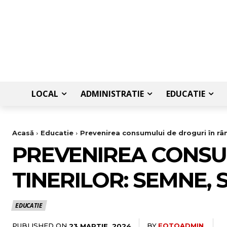
LOCAL
ADMINISTRATIE
EDUCATIE
Acasă
Educatie
Prevenirea consumului de droguri în rându
PREVENIREA CONSU
TINERILOR: SEMNE, 
EDUCATIE
PUBLISHED ON
BY
FOTOADMIN
23 MARTIE, 2024