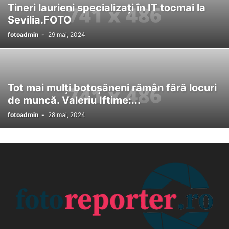
Tineri laurieni specializați în IT tocmai la
Sevilia.FOTO
fotoadmin
-
29 mai, 2024
Tot mai mulți botoșăneni rămân fără locuri
de muncă. Valeriu Iftime:...
fotoadmin
-
28 mai, 2024