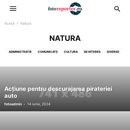
Acasă
Natura
NATURA
ADMINISTRATIE
COMUNICATE
CULTURA
DE INTERES
DIVERSE
ECONOMIE
EDUCATIE
INFRACTIONAL
INTERNATIONAL
LOCAL
NATURA
NOUTATI
PODCAST
POLITICA
SANATATE
SOCIAL
SPORT
Acțiune pentru descurajarea pirateriei
auto
fotoadmin
-
14 iunie, 2024