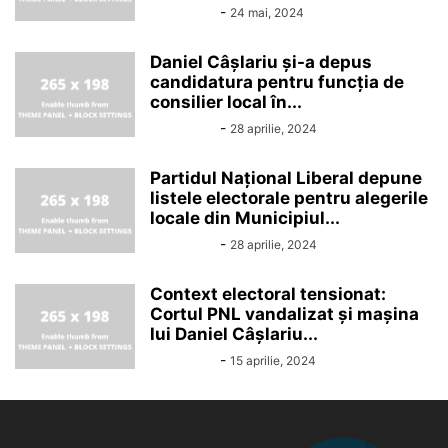
fotoadmin
-
24 mai, 2024
Daniel Câșlariu și-a depus
candidatura pentru funcția de
consilier local în...
fotoadmin
-
28 aprilie, 2024
Partidul Național Liberal depune
listele electorale pentru alegerile
locale din Municipiul...
fotoadmin
-
28 aprilie, 2024
Context electoral tensionat:
Cortul PNL vandalizat și mașina
lui Daniel Câșlariu...
fotoadmin
-
15 aprilie, 2024