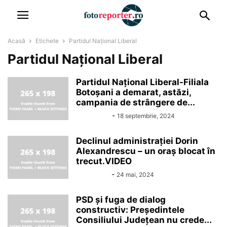
Acasă
Etichete
Partidul Național Liberal
Partidul Național Liberal
Partidul Național Liberal-Filiala
Botoșani a demarat, astăzi,
campania de strângere de...
Alin Chirila
-
18 septembrie, 2024
Declinul administrației Dorin
Alexandrescu – un oraș blocat în
trecut.VIDEO
fotoadmin
-
24 mai, 2024
PSD și fuga de dialog
constructiv: Președintele
Consiliului Județean nu crede...