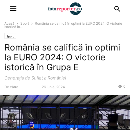
Acasă
Sport
România se califică în optimi la EURO 2024: O victorie
istorică în...
Sport
România se califică în optimi
la EURO 2024: O victorie
istorică în Grupa E
Generația de Suflet a României
0
De către
Alin Chirila
-
26 iunie, 2024