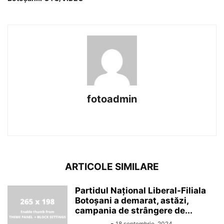
fotoadmin
https://foto-reporter.ro
ARTICOLE SIMILARE
Partidul Național Liberal-Filiala
Botoșani a demarat, astăzi,
campania de strângere de...
Alin Chirila
-
18 septembrie, 2024