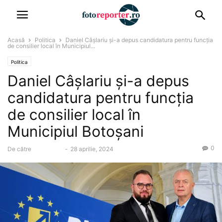
Acasă
Politica
Daniel Câșlariu și-a depus candidatura pentru funcția
de consilier local în Municipiul...
Politica
Daniel Câșlariu și-a depus
candidatura pentru funcția
de consilier local în
Municipiul Botoșani
0
De către
fotoadmin
-
28 aprilie, 2024