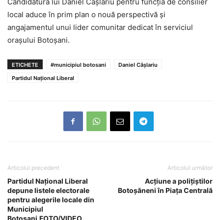
Candidatura lui Daniel Câșlariu pentru funcția de consilier
local aduce în prim plan o nouă perspectivă și
angajamentul unui lider comunitar dedicat în serviciul
orașului Botoșani.
ETICHETE
#municipiul botosani
Daniel Câșlariu
Partidul Național Liberal
Articolul precedent
Articolul următor
Partidul Național Liberal
Acțiune a polițiștilor
depune listele electorale
Botoșăneni în Piața Centrală
pentru alegerile locale din
Municipiul
Botoșani.FOTO/VIDEO