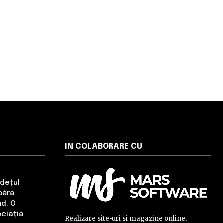
IN COLABORARE CU
udețul
băra
ud. O
ciația
Realizare site-uri si magazine online,