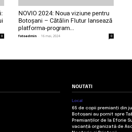
:
NOVIO 2024: Noua viziune pentru
ui
Botoșani – Cătălin Flutur lansează
platforma-program...
fotoadmin
-
16 mai, 2024
0
0
NOUTATI
Local
65 de copii premianți din j
Botoșani au pornit spre Ta
Premianților de la Eforie S
vacanță organizată de Aso