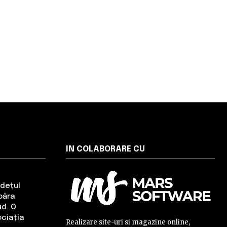
IN COLABORARE CU
udețul
băra
ud. O
ciația
Realizare site-uri si magazine online,