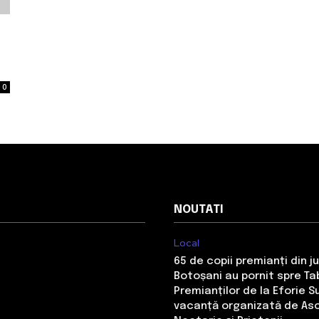
0
NOUTATI
Local
65 de copii premianți din j
Botoșani au pornit spre Ta
Premianților de la Eforie S
vacanță organizată de Aso