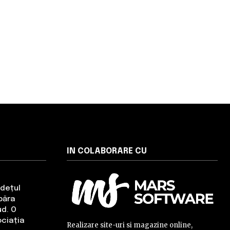
IN COLABORARE CU
udețul
băra
ud. O
ciația
Realizare site-uri si magazine online,