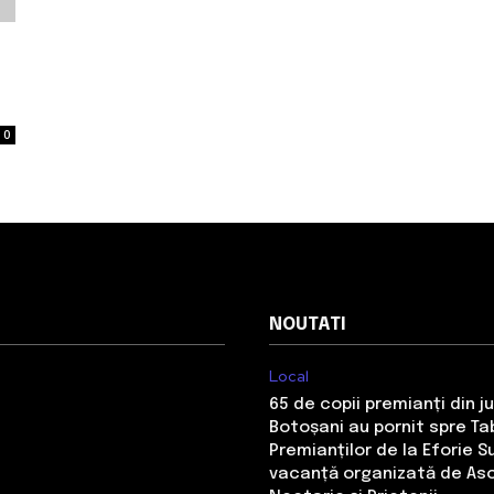
0
NOUTATI
Local
65 de copii premianți din j
Botoșani au pornit spre Ta
Premianților de la Eforie S
vacanță organizată de Aso