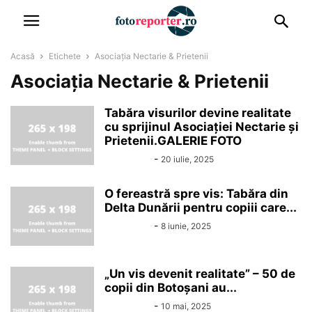
Acasă
Etichete
Asociația Nectarie & Prietenii
Asociația Nectarie & Prietenii
Tabăra visurilor devine realitate
cu sprijinul Asociației Nectarie și
Prietenii.GALERIE FOTO
Alin Chirila
-
20 iulie, 2025
O fereastră spre vis: Tabăra din
Delta Dunării pentru copiii care...
Alin Chirila
-
8 iunie, 2025
„Un vis devenit realitate” – 50 de
copii din Botoșani au...
Alin Chirila
-
10 mai, 2025