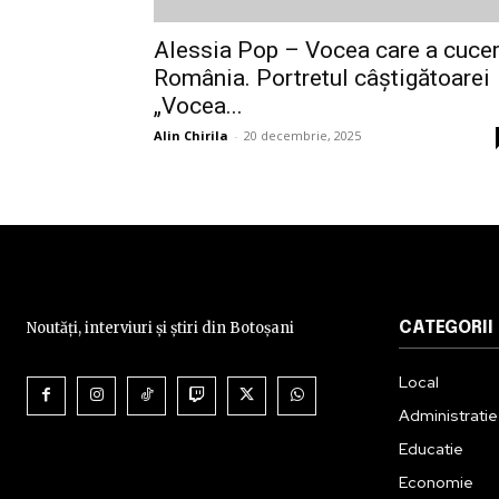
Alessia Pop – Vocea care a cucer
România. Portretul câștigătoarei
„Vocea...
Alin Chirila
-
20 decembrie, 2025
Noutăți, interviuri și știri din Botoșani
CATEGORII
Local
Administratie
Educatie
Economie