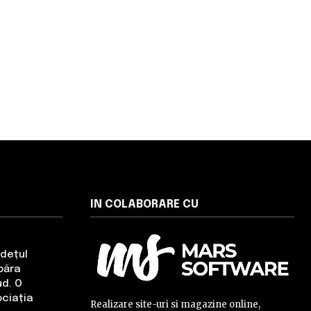
IN COLABORARE CU
udețul
băra
ud. O
ciația
Realizare site-uri si magazine online,