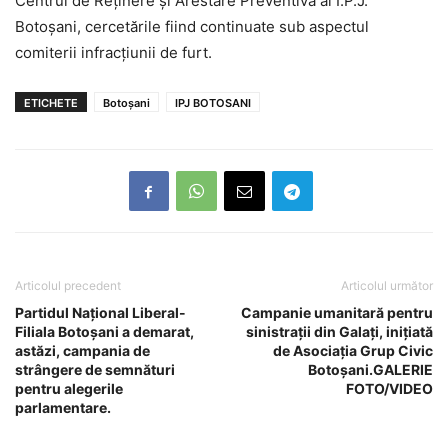
Centrul de Reținere și Arestare Preventivă al I.P.J.
Botoșani, cercetările fiind continuate sub aspectul
comiterii infracțiunii de furt.
ETICHETE
Botoșani
IPJ BOTOSANI
Articolul precedent
Articolul următor
Partidul Național Liberal-
Campanie umanitară pentru
Filiala Botoșani a demarat,
sinistrații din Galați, inițiată
astăzi, campania de
de Asociația Grup Civic
strângere de semnături
Botoșani.GALERIE
pentru alegerile
FOTO/VIDEO
parlamentare.