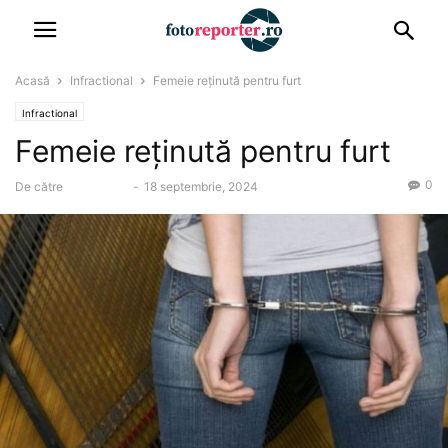
Acasă
Infractional
Femeie reținută pentru furt
Infractional
Femeie reținută pentru furt
0
De către
Alin Chirila
-
18 septembrie, 2024