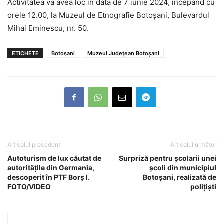
Activitatea va avea loc în data de 7 iunie 2024, începând cu
orele 12.00, la Muzeul de Etnografie Botoșani, Bulevardul
Mihai Eminescu, nr. 50.
ETICHETE
Botoșani
Muzeul Județean Botoșani
Articolul precedent
Articolul următor
Autoturism de lux căutat de
Surpriză pentru școlarii unei
autoritățile din Germania,
școli din municipiul
descoperit în PTF Borș I.
Botoșani, realizată de
FOTO/VIDEO
polițiști