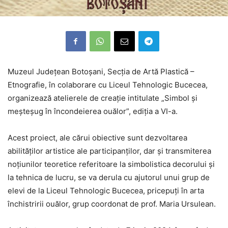
Muzeul Județean Botoșani, Secția de Artă Plastică –
Etnografie, în colaborare cu Liceul Tehnologic Bucecea,
organizează atelierele de creație intitulate „Simbol și
meșteșug în încondeierea ouălor”, ediția a VI-a.
Acest proiect, ale cărui obiective sunt dezvoltarea
abilităților artistice ale participanților, dar și transmiterea
noțiunilor teoretice referitoare la simbolistica decorului și
la tehnica de lucru, se va derula cu ajutorul unui grup de
elevi de la Liceul Tehnologic Bucecea, pricepuți în arta
închistririi ouălor, grup coordonat de prof. Maria Ursulean.