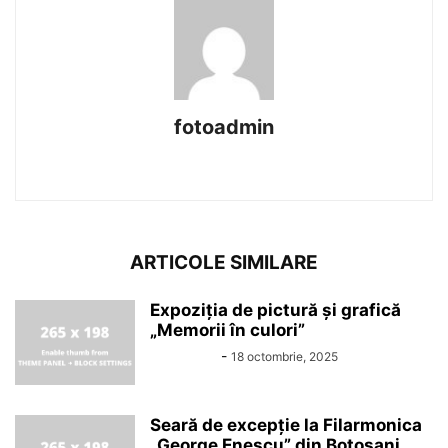
fotoadmin
https://foto-reporter.ro
ARTICOLE SIMILARE
Expoziția de pictură și grafică
„Memorii în culori”
Alin Chirila
-
18 octombrie, 2025
Seară de excepție la Filarmonica
„George Enescu” din Botoșani.