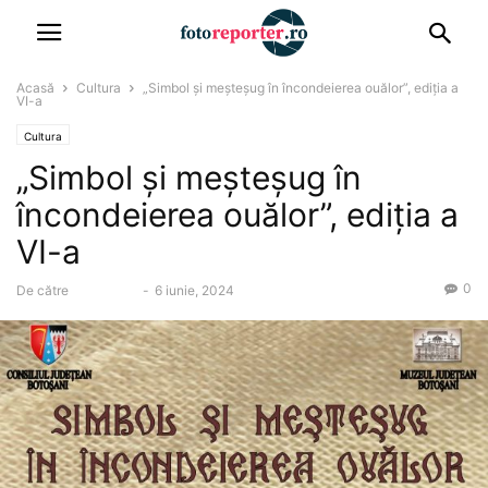
Acasă
Cultura
„Simbol și meșteșug în încondeierea ouălor”, ediția a
VI-a
Cultura
„Simbol și meșteșug în
încondeierea ouălor”, ediția a
VI-a
0
De către
fotoadmin
-
6 iunie, 2024